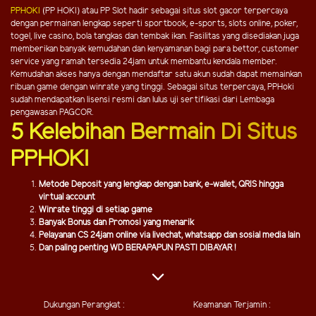
PPHOKI
(PP HOKI) atau PP Slot hadir sebagai situs slot gacor terpercaya
dengan permainan lengkap seperti sportbook, e-sports, slots online, poker,
togel, live casino, bola tangkas dan tembak ikan. Fasilitas yang disediakan juga
memberikan banyak kemudahan dan kenyamanan bagi para bettor, customer
service yang ramah tersedia 24jam untuk membantu kendala member.
Kemudahan akses hanya dengan mendaftar satu akun sudah dapat memainkan
ribuan game dengan winrate yang tinggi. Sebagai situs terpercaya, PPHoki
sudah mendapatkan lisensi resmi dan lulus uji sertifikasi dari Lembaga
pengawasan PAGCOR.
5 Kelebihan Bermain Di Situs
PPHOKI
Metode Deposit yang lengkap dengan bank, e-wallet, QRIS hingga
virtual account
Winrate tinggi di setiap game
Banyak Bonus dan Promosi yang menarik
Pelayanan CS 24jam online via livechat, whatsapp dan sosial media lain
Dan paling penting WD BERAPAPUN PASTI DIBAYAR !
Dukungan Perangkat :
Keamanan Terjamin :